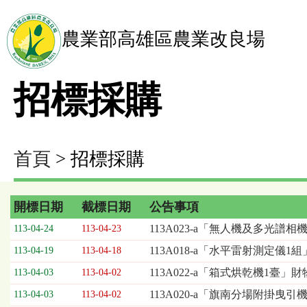
農業部高雄區農業改良場
招標採購
首頁
> 招標採購
開標日期
截標日期
公告事項
招
113A023-a「無人機及多光譜
113-04-24
113-04-23
標
113A018-a「水平雷射測定儀1
113-04-19
113-04-18
採
購
113A022-a「箱式烘乾機1臺」
113-04-03
113-04-02
列
113A020-a「旗南分場附掛
113-04-03
113-04-02
表，