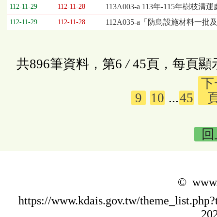
113A003-a 113年-115年
112-11-29
112-11-28
112A035-a「防鳥設施材料一
112-11-29
112-11-28
共896筆資料，第6
/
45頁，每頁顯
下
9
10
...
45
回
© www.k
https://www.kdais.gov.tw/theme_list.p
202