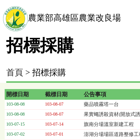
農業部高雄區農業改良場
招標採購
首頁
> 招標採購
開標日期
截標日期
公告事項
招
藥品噴霧塔一台
103-08-08
103-08-07
標
果實蠅誘殺資材(開放式
103-08-08
103-08-07
採
購
旗南分場溫室新建工程
103-07-15
103-07-14
列
澎湖分場場區道路整修工程
103-07-02
103-07-01
表，