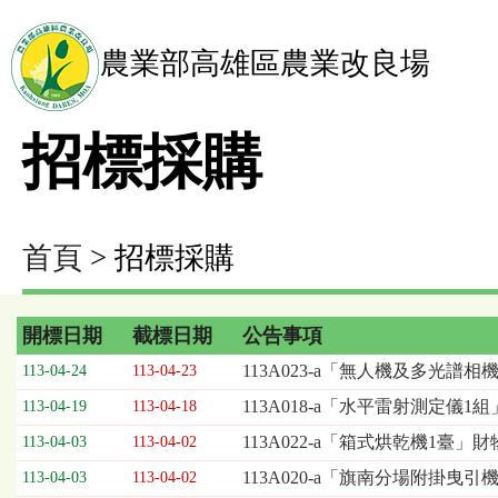
農業部高雄區農業改良場
招標採購
首頁
> 招標採購
開標日期
截標日期
公告事項
招
113A023-a「無人機及多光譜
113-04-24
113-04-23
標
113A018-a「水平雷射測定儀1
113-04-19
113-04-18
採
購
113A022-a「箱式烘乾機1臺」
113-04-03
113-04-02
列
113A020-a「旗南分場附掛
113-04-03
113-04-02
表，