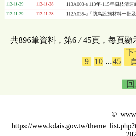
113A003-a 113年-115年
112-11-29
112-11-28
112A035-a「防鳥設施材料一
112-11-29
112-11-28
共896筆資料，第6
/
45頁，每頁顯
下
9
10
...
45
回
© www.k
https://www.kdais.gov.tw/theme_list.p
202