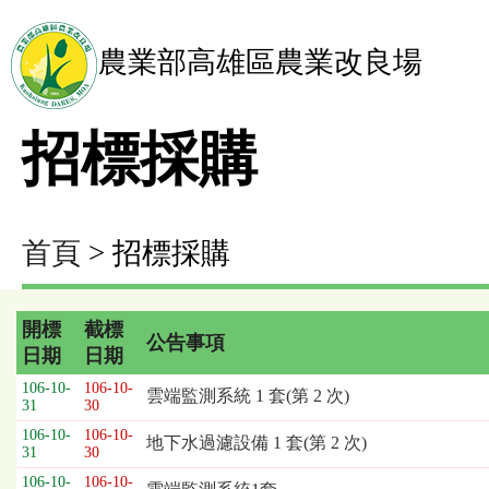
農業部高雄區農業改良場
招標採購
首頁
> 招標採購
開標
截標
公告事項
日期
日期
招
106-10-
106-10-
雲端監測系統 1 套(第 2 次)
標
31
30
採
106-10-
106-10-
地下水過濾設備 1 套(第 2 次)
購
31
30
列
106-10-
106-10-