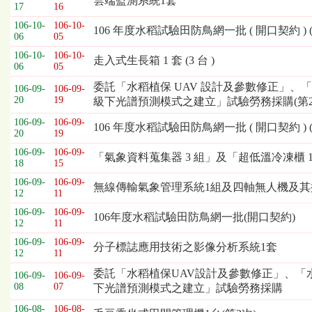
雲端監測系統1套
表，
17
16
欄
106-10-
106-10-
106 年度水稻試驗田防鳥網一批 ( 開口契約 ) (第
位
06
05
依
106-10-
106-10-
走入式生長箱 1 套 (3 台 )
序
06
05
為：
委託「水稻植保 UAV 設計及參數修正」
106-09-
106-09-
開
20
19
級下光譜預測模式之建立」試驗勞務採購(第2
標
日
106-09-
106-09-
106 年度水稻試驗田防鳥網一批 ( 開口契約 ) (第
20
19
期、
截
106-09-
106-09-
「氣象資料蒐集器 3 組」及「超低溫冷凍櫃 1 台
18
15
標
日
106-09-
106-09-
無線傳輸氣象管理系統1組及四軸無人機及其搭載
12
11
期、
公
106-09-
106-09-
106年度水稻試驗田防鳥網一批(開口契約)
12
11
告
事
106-09-
106-09-
分子標誌應用技術之影像分析系統1套
12
11
項
委託「水稻植保UAV設計及參數修正」、
106-09-
106-09-
08
07
下光譜預測模式之建立」試驗勞務採購
106-08-
106-08-