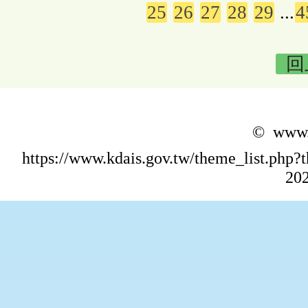
25
26
27
28
29
...
4
回
© www.k
https://www.kdais.gov.tw/theme_list.p
202