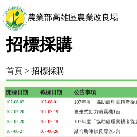
農業部高雄區農業改良場
招標採購
首頁
> 招標採購
開標日期
截標日期
公告事項
招
107年度「協助處理實耕者從
107-08-02
107-08-01
標
自走式動力噴霧機1台
107-07-20
107-07-19
採
購
107年度「協助處理實耕者
107-07-20
107-07-19
列
聚合酶連鎖反應器2台
107-06-27
107-06-26
表，