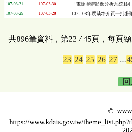
「電泳膠體影像分析系統1組
107-03-31
107-03-30
107-108年度栽培介質一批(開
107-03-29
107-03-28
共896筆資料，第22
/
45頁，每頁顯
23
24
25
26
27
...
4
回
© www.k
https://www.kdais.gov.tw/theme_list.p
202