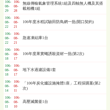
106-
106-
無線傳輸氣象管理系統1組及四軸無人機及其搭
08-
08-
載相機1組
29
28
106-
106-
106年度水稻試驗田防鳥網一批(開口契約)
08-
08-
22
21
106-
106-
急速凍結庫1台
08-
08-
22
21
106-
106-
106年度果實蠅誘殺資材一批(第2次)
08-
08-
18
17
106-
106-
地下水過濾設備1套
08-
08-
18
17
106-
106-
「106年炭化爐設施掩體1座」工程採購案(第2
08-
08-
次)
14
11
106-
106-
高壓滅菌釜1台
08-
08-
11
10