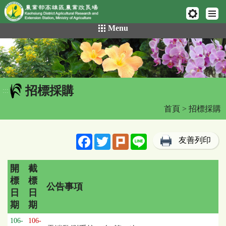
網頁置頂
:::
跳
Menu
到
主
要
內
容
招標採購
區
:::
塊
首頁
> 招標採購
Facebook
Twitter
Plurk
Line
友善列印
開
截
標
標
公告事項
日
日
期
期
招
106-
106-