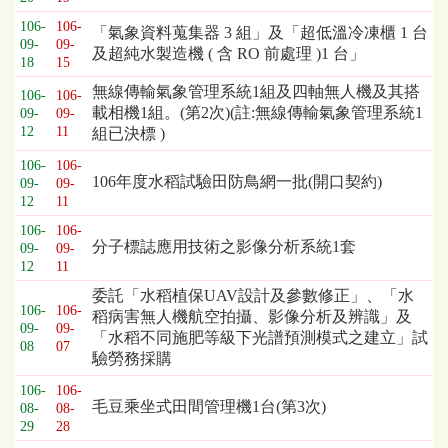
106-
106-
「氣象資料蒐集器 3 組」及「超低溫冷凍櫃 1 台
09-
09-
及超純水製造機 ( 含 RO 前處理 )1 台」
18
15
無線傳輸氣象管理系統1組及四軸無人機及其搭
106-
106-
載相機1組。(第2次)(註:無線傳輸氣象管理系統1
09-
09-
12
11
組已決標 )
106-
106-
106年度水稻試驗田防鳥網一批(開口契約)
09-
09-
12
11
106-
106-
分子標誌應用技術之影像分析系統1套
09-
09-
12
11
委託「水稻植保UAV設計及參數修正」、「水
106-
106-
稻病害無人機航空拍攝、影像分析及辨識」及
09-
09-
「水稻不同施肥等級下光譜預測模式之建立」試
08
07
驗勞務採購
106-
106-
毛豆乘坐式田間管理機1台(第3次)
08-
08-
29
28