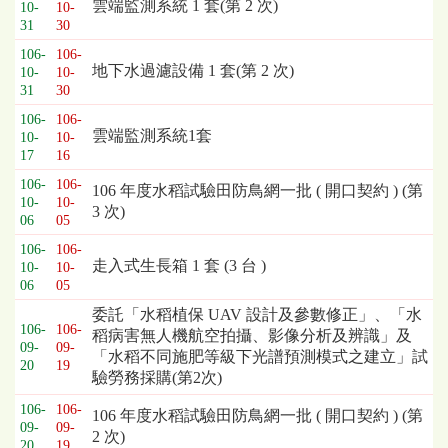
標
雲端監測系統 1 套(第 2 次)
10-
10-
採
31
30
購
106-
106-
列
地下水過濾設備 1 套(第 2 次)
10-
10-
表，
31
30
欄
106-
106-
位
雲端監測系統1套
10-
10-
依
17
16
序
106-
106-
106 年度水稻試驗田防鳥網一批 ( 開口契約 ) (第
為：
10-
10-
3 次)
開
06
05
標
106-
106-
日
走入式生長箱 1 套 (3 台 )
10-
10-
期、
06
05
截
委託「水稻植保 UAV 設計及參數修正」、「水
標
106-
106-
稻病害無人機航空拍攝、影像分析及辨識」及
日
09-
09-
「水稻不同施肥等級下光譜預測模式之建立」試
期、
20
19
驗勞務採購(第2次)
公
告
106-
106-
106 年度水稻試驗田防鳥網一批 ( 開口契約 ) (第
事
09-
09-
2 次)
項
20
19