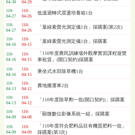
04-30
04-29
列
110-
110-
表，
低溫迴轉式震盪培養箱1台
04-27
04-26
欄
位
110-
110-
「葉綠素螢光測定儀1台」採購案(第2次)
04-27
04-26
依
序
110-
110-
「葉綠素螢光測定儀1台」採購案
為：
04-16
04-15
開
「110年度農民訓練場外觀摩實習課程遊覽
110-
110-
標
車租賃」(開口契約)採購案
04-16
04-15
日
期、
110-
110-
乘坐式水田除草機1台
04-16
04-15
截
標
110-
110-
農地搬運車2台
日
04-13
04-12
期、
110-
110-
「110年度除草劑一批(開口契約)」採購案
公
04-13
04-12
告
110-
110-
事
「顯微數位影像系統一組」採購案
04-09
04-08
項
「110年度符合肥料品目有機質肥料一批」
110-
110-
採購案(第3次)
04-09
04-09