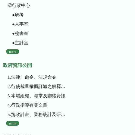
◎行政中心
●研考
●人事室
●秘書室
●主計室
more
政府資訊公開
1.法律、命令、法規命令
2.行使裁量權而訂頒之解釋性規定及裁量基準
3.本場組織、職掌及聯絡資訊
4.行政指導有關文書
5.施政計畫、業務統計及研究報告
more