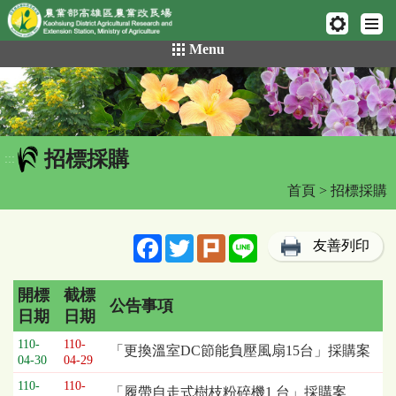
網頁置頂
:::
跳
Menu
到
主
要
內
容
招標採購
區
:::
塊
首頁
> 招標採購
Facebook
Twitter
Plurk
Line
友善列印
開標
截標
公告事項
日期
日期
招
110-
110-
「更換溫室DC節能負壓風扇15台」採購案
標
04-30
04-29
採
110-
110-
「履帶自走式樹枝粉碎機1 台」採購案
購