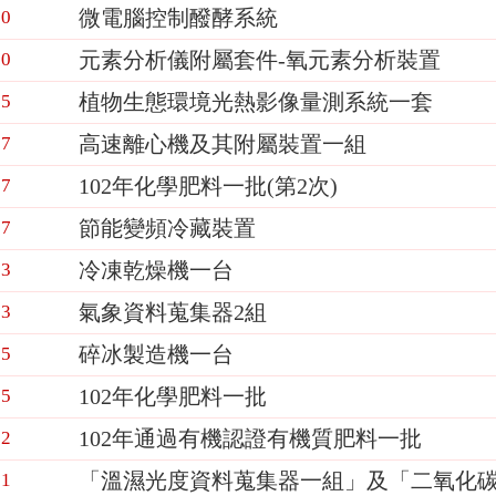
微電腦控制醱酵系統
20
元素分析儀附屬套件-氧元素分析裝置
20
植物生態環境光熱影像量測系統一套
15
高速離心機及其附屬裝置一組
07
102年化學肥料一批(第2次)
07
節能變頻冷藏裝置
07
冷凍乾燥機一台
23
氣象資料蒐集器2組
23
碎冰製造機一台
15
102年化學肥料一批
15
102年通過有機認證有機質肥料一批
02
「溫濕光度資料蒐集器一組」及「二氧化碳
01