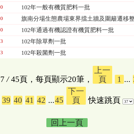
102年一般有機質肥料一批
20
旗南分場生態農場東界擋土牆及圍籬遷移
20
102年通過有機認證有機質肥料一批
20
102年除草劑一批
13
102年殺菌劑一批
13
上一
7
/
45頁，每頁顯示20筆，
頁
1
...
下一
39
40
41
42
...
45
頁
快速跳頁
回上一頁