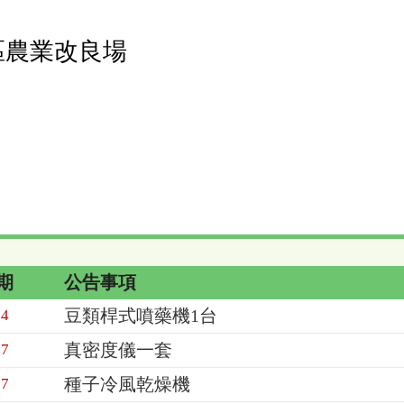
區農業改良場
期
公告事項
豆類桿式噴藥機1台
04
真密度儀一套
27
種子冷風乾燥機
27