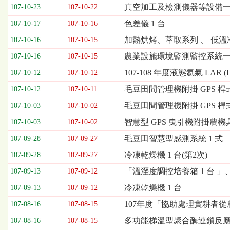
欄
真空加工及檢測儀器等設備
107-10-23
107-10-22
位
色差儀 1 台
107-10-17
107-10-16
依
序
加熱烘烤、萃取系列 、 低
107-10-16
107-10-15
為：
農業設施環境監測監控系統
開
107-10-16
107-10-15
標
107-108 年度液態氬氣 LAR (Liqu
107-10-12
107-10-12
日
期、
毛豆田間管理機附掛 GPS 桿式噴
107-10-12
107-10-11
截
毛豆田間管理機附掛 GPS 桿
107-10-03
107-10-02
標
日
智慧型 GPS 曳引機附掛農機具
107-10-03
107-10-02
期、
毛豆田智慧型感測系統 1 式
107-09-28
107-09-27
公
告
冷凍乾燥機 1 台(第2次)
107-09-28
107-09-27
事
「溫溼度調控培養箱 1 台 」
107-09-13
107-09-12
項
冷凍乾燥機 1 台
107-09-13
107-09-12
107年度「協助處理實耕者從
107-08-16
107-08-15
多功能梯溫型聚合酶連鎖反應
107-08-16
107-08-15