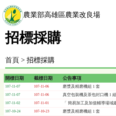
農業部高雄區農業改良場
招標採購
首頁
> 招標採購
開標日期
截標日期
公告事項
招
磨漿及精磨機組 1 套
107-11-07
107-11-06
標
真空包裝機及茶包封口機 1 
107-11-07
107-11-06
採
購
「 簡易加工及加值輔導場域
107-11-02
107-11-01
列
磨漿及精磨機組 1 套
107-10-24
107-10-23
表，