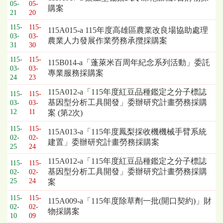
標
05-
05-
購案
採
21
20
購
115-
115-
115A015-a 115年度高雄區農業改良場協助處理
列
03-
03-
農業人力發展作業勞務承攬採購案
表，
31
30
欄
115-
115-
115B014-a「蓬萊米百周年紀念系列活動」委託
位
03-
03-
專業服務採購案
依
24
23
序
115A012-a「115年度紅豆品種鑑定之分子標誌
115-
115-
為：
基因型分析工具開發」委辦研究計畫勞務採購
03-
03-
開
12
11
案 (第2次)
標
日
115-
115-
115A013-a「115年度鳳梨採收機機械手臂系統
期、
02-
02-
建置」委辦研究計畫勞務採購案
25
24
截
標
115A012-a「115年度紅豆品種鑑定之分子標誌
115-
115-
日
基因型分析工具開發」委辦研究計畫勞務採購
02-
02-
期、
25
24
案
公
115-
115-
告
115A009-a「115年度除草劑一批(開口契約)」財
02-
02-
事
物採購案
10
09
項