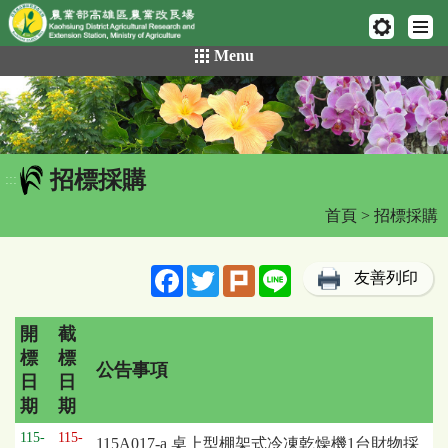
網頁置頂
:::
跳
Menu
到
主
要
內
容
招標採購
區
:::
塊
首頁
> 招標採購
Facebook
Twitter
Plurk
Line
友善列印
開
截
標
標
公告事項
日
日
期
期
招
115-
115-
115A017-a 桌上型棚架式冷凍乾燥機1台財物採