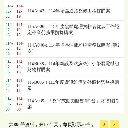
114-
114-
114A042-a 114年場區道路整修工程採購案
12-
12-
22
19
114-
114-
115A006-a 115年度協助處理實耕者從農工作認
12-
12-
定作業勞務承攬採購案
16
15
114-
114-
114A040-a 114年場區油漆粉刷勞務採購案 (第2
12-
12-
次)
16
15
114-
114-
114B038-a 114年新設及汰換柴油引擎發電機組
12-
12-
財物採購案
16
15
114-
114-
115B005-a 115年度資訊維護委外服務勞務採購
12-
12-
案
12
11
114-
114-
114A039-a「整平式動力圓盤犁1台」財物採購
12-
12-
案
09
08
共896筆資料，第1
/
45頁，每頁顯示20筆，
1
2
3