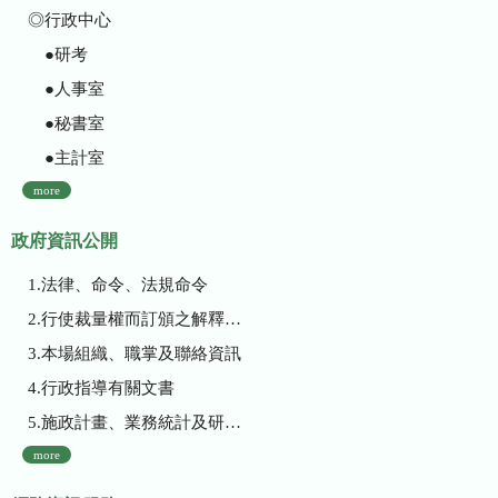
◎行政中心
●研考
●人事室
●秘書室
●主計室
more
政府資訊公開
1.法律、命令、法規命令
2.行使裁量權而訂頒之解釋性規定及裁量基準
3.本場組織、職掌及聯絡資訊
4.行政指導有關文書
5.施政計畫、業務統計及研究報告
more