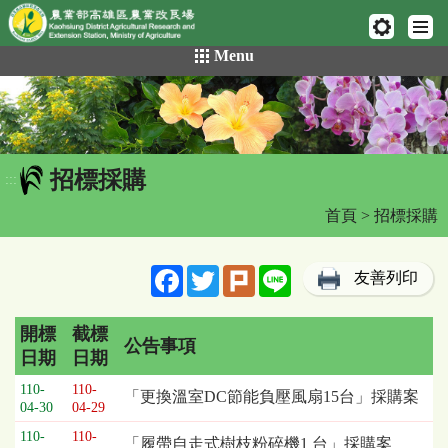
網頁置頂
:::
跳
Menu
到
主
要
內
容
招標採購
區
:::
塊
首頁
> 招標採購
Facebook
Twitter
Plurk
Line
友善列印
開標
截標
公告事項
日期
日期
招
110-
110-
「更換溫室DC節能負壓風扇15台」採購案
標
04-30
04-29
採
110-
110-
「履帶自走式樹枝粉碎機1 台」採購案
購