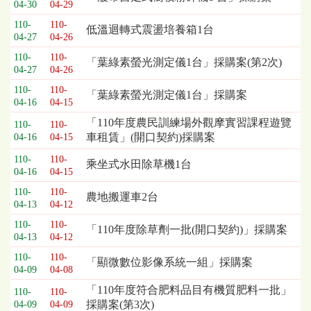
04-30
04-29
列
110-
110-
表，
低溫迴轉式震盪培養箱1台
04-27
04-26
欄
位
110-
110-
「葉綠素螢光測定儀1台」採購案(第2次)
04-27
04-26
依
序
110-
110-
「葉綠素螢光測定儀1台」採購案
為：
04-16
04-15
開
「110年度農民訓練場外觀摩實習課程遊覽
110-
110-
標
車租賃」(開口契約)採購案
04-16
04-15
日
期、
110-
110-
乘坐式水田除草機1台
04-16
04-15
截
標
110-
110-
農地搬運車2台
日
04-13
04-12
期、
110-
110-
「110年度除草劑一批(開口契約)」採購案
公
04-13
04-12
告
110-
110-
事
「顯微數位影像系統一組」採購案
04-09
04-08
項
「110年度符合肥料品目有機質肥料一批」
110-
110-
採購案(第3次)
04-09
04-09