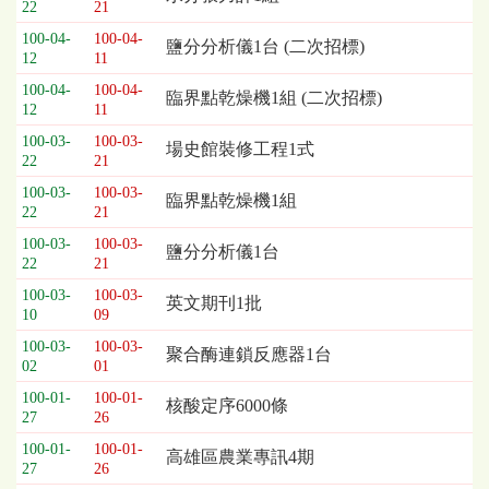
22
21
列
100-04-
100-04-
表，
鹽分分析儀1台 (二次招標)
12
11
欄
位
100-04-
100-04-
臨界點乾燥機1組 (二次招標)
12
11
依
序
100-03-
100-03-
場史館裝修工程1式
為：
22
21
開
100-03-
100-03-
臨界點乾燥機1組
標
22
21
日
100-03-
100-03-
期、
鹽分分析儀1台
22
21
截
標
100-03-
100-03-
英文期刊1批
10
09
日
期、
100-03-
100-03-
聚合酶連鎖反應器1台
公
02
01
告
100-01-
100-01-
核酸定序6000條
事
27
26
項
100-01-
100-01-
高雄區農業專訊4期
27
26