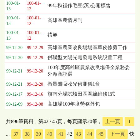
100-01-
100-01-
99年秋裡作毛豆(莢)公開標售
13
12
100-01-
100-01-
高雄區農情月刊
13
12
100-01-
100-01-
禮券
13
12
高雄區農業改良場場區草皮修剪工作
99-12-30
99-12-29
併聯型太陽光電發電系統設置工程
99-12-30
99-12-29
100年度高雄區農業改良場保全業務委
99-12-21
99-12-20
外廠商評選
微量盤吸收光偵測儀1台
99-12-21
99-12-20
旗南分場試驗田區圍籬維修1式
99-12-17
99-12-16
高雄場100年度勞務外包
99-12-09
99-12-08
共896筆資料，第42
/
45頁，每頁顯示20筆，
上一頁
1
...
37
38
39
40
41
42
43
44
45
下一頁
快