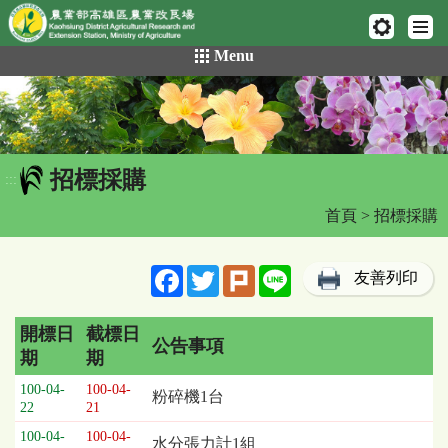
網頁置頂
:::
跳
Menu
到
主
要
內
容
招標採購
區
:::
塊
首頁
> 招標採購
Facebook
Twitter
Plurk
Line
友善列印
開標日
截標日
公告事項
期
期
招
100-04-
100-04-
粉碎機1台
標
22
21
採
100-04-
100-04-
水分張力計1組
購