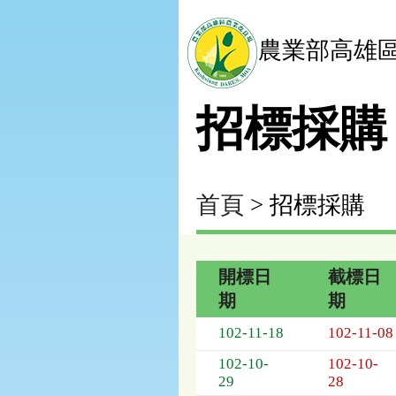
農業部高雄
招標採購
首頁
> 招標採購
開標日
截標日
期
期
招
102-11-18
102-11-08
標
採
102-10-
102-10-
購
29
28