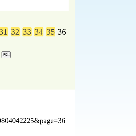
31
32
33
34
35
36
240804042225&page=36