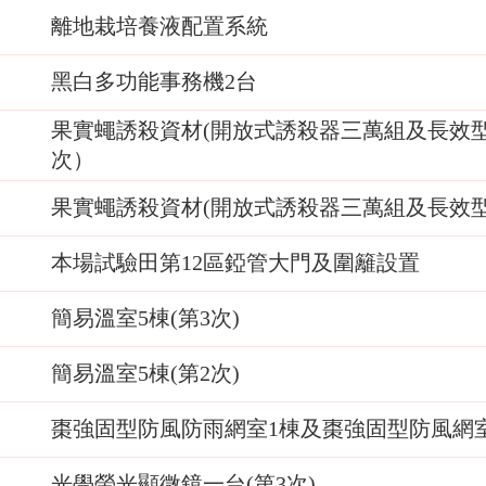
離地栽培養液配置系統
黑白多功能事務機2台
果實蠅誘殺資材(開放式誘殺器三萬組及長效型
次）
果實蠅誘殺資材(開放式誘殺器三萬組及長效型
本場試驗田第12區錏管大門及圍籬設置
簡易溫室5棟(第3次)
簡易溫室5棟(第2次)
棗強固型防風防雨網室1棟及棗強固型防風網室1
光學螢光顯微鏡一台(第3次)