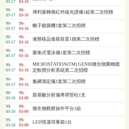
03-17
03-16
99-
99-
傅利葉轉換紅外線光譜儀1組第二次招標
03-17
03-16
99-
99-
離子鍍膜機1套第二次招標
03-17
03-16
99-
99-
液態樣品進樣裝置1個第二次招標
03-17
03-16
99-
99-
脈衝式電泳儀1套第二次招標
03-17
03-16
MICROSTATION(TM) GENIII微生物菌種鑑
99-
99-
定軟體分析系統第二次招標
03-17
03-16
99-
99-
氮磷測定儀1套第二次招標
03-17
03-16
99-
99-
胺基酸分析儀專用管柱1支
03-10
03-09
99-
99-
微生物觀察操作平台1組
03-10
03-09
99-
99-
LED恆溫培養箱1台
03-10
03-09