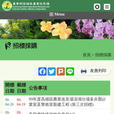
網頁置頂
:::
跳
Menu
到
主
要
內
容
招標採購
區
:::
塊
首頁
> 招標採購
Facebook
Twitter
Plurk
Line
友善列印
開標
截標
公告事項
日期
日期
招
99年度高雄區農業改良場澎湖分場多弁鄑@
99-
99-
標
業室及警衛室新建工程 (第三次招標)
04-20
04-19
採
99-
99-
購