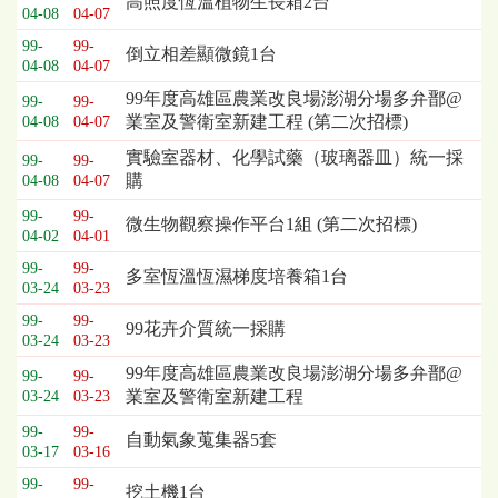
高照度恆溫植物生長箱2台
04-08
04-07
列
表，
99-
99-
倒立相差顯微鏡1台
04-08
04-07
欄
位
99年度高雄區農業改良場澎湖分場多弁鄑@
99-
99-
依
業室及警衛室新建工程 (第二次招標)
04-08
04-07
序
實驗室器材、化學試藥（玻璃器皿）統一採
為：
99-
99-
購
04-08
04-07
開
標
99-
99-
微生物觀察操作平台1組 (第二次招標)
日
04-02
04-01
期、
99-
99-
多室恆溫恆濕梯度培養箱1台
截
03-24
03-23
標
99-
99-
日
99花卉介質統一採購
03-24
03-23
期、
公
99年度高雄區農業改良場澎湖分場多弁鄑@
99-
99-
告
業室及警衛室新建工程
03-24
03-23
事
99-
99-
自動氣象蒐集器5套
項
03-17
03-16
99-
99-
挖土機1台