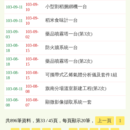
103-09-
小型割稻捆綁機一台
103-09-11
10
103-09-
稻米食味計一台
103-09-11
10
103-09-
103-09-
藥品噴霧塔一台(第3次)
03
02
103-08-
103-08-
防火牆系統一台
18
15
103-08-
103-08-
藥品噴霧塔一台(第2次)
18
15
103-08-
103-08-
可攜帶式乙烯氣體分析儀及套件1組
18
15
103-08-
旗南分場溫室新建工程(第2次)
103-08-11
08
103-08-
103-08-
顯微影像擷取系統一套
08
07
共896筆資料，第33
/
45頁，每頁顯示20筆，
上一頁
1