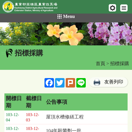
網頁置頂
:::
跳
Menu
到
主
要
內
容
招標採購
區
:::
塊
首頁
> 招標採購
Facebook
Twitter
Plurk
Line
友善列印
開標日
截標日
公告事項
期
期
招
103-12-
103-12-
屋頂水槽修繕工程
標
04
03
採
103-12-
103-12-
104年殺菌劑一批
購