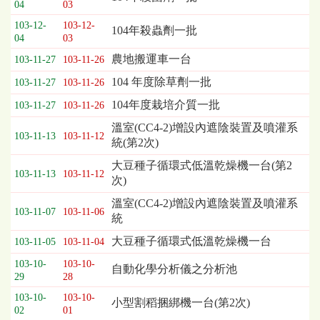
04
03
列
103-12-
103-12-
表，
104年殺蟲劑一批
04
03
欄
位
農地搬運車一台
103-11-27
103-11-26
依
104 年度除草劑一批
103-11-27
103-11-26
序
為：
104年度栽培介質一批
103-11-27
103-11-26
開
溫室(CC4-2)增設內遮陰裝置及噴灌系
標
103-11-13
103-11-12
統(第2次)
日
期、
大豆種子循環式低溫乾燥機一台(第2
103-11-13
103-11-12
截
次)
標
溫室(CC4-2)增設內遮陰裝置及噴灌系
日
103-11-07
103-11-06
統
期、
公
大豆種子循環式低溫乾燥機一台
103-11-05
103-11-04
告
103-10-
103-10-
事
自動化學分析儀之分析池
29
28
項
103-10-
103-10-
小型割稻捆綁機一台(第2次)
02
01