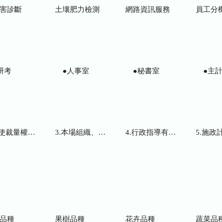
害診斷
土壤肥力檢測
網路資訊服務
員工分
研考
●人事室
●秘書室
●主計
而訂頒之解釋性規定及裁量基準
3.本場組織、職掌及聯絡資訊
4.行政指導有關文書
5.施政計畫、業務
品種
果樹品種
花卉品種
蔬菜品