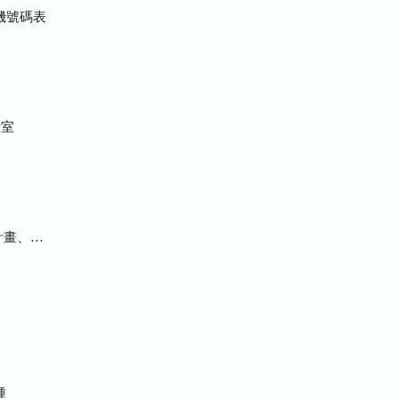
機號碼表
室
統計及研究報告
種