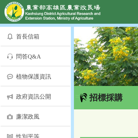
網頁置頂
:::
跳
到
首長信箱
主
要
內
問答Q&A
容
區
塊
植物保護資訊
招標採購
政府資訊公開
:::
廉潔政風
性別平等