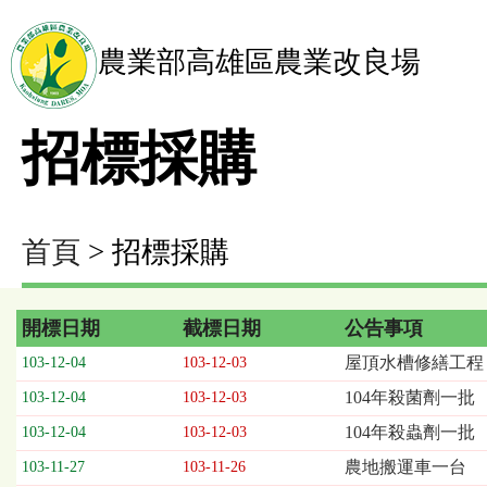
農業部高雄區農業改良場
招標採購
首頁
> 招標採購
開標日期
截標日期
公告事項
招
屋頂水槽修繕工程
103-12-04
103-12-03
標
104年殺菌劑一批
103-12-04
103-12-03
採
購
104年殺蟲劑一批
103-12-04
103-12-03
列
農地搬運車一台
103-11-27
103-11-26
表，