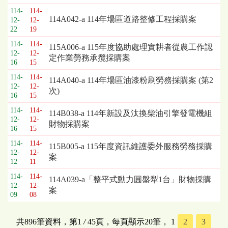
114-
114-
114A042-a 114年場區道路整修工程採購案
12-
12-
22
19
114-
114-
115A006-a 115年度協助處理實耕者從農工作認
12-
12-
定作業勞務承攬採購案
16
15
114-
114-
114A040-a 114年場區油漆粉刷勞務採購案 (第2
12-
12-
次)
16
15
114-
114-
114B038-a 114年新設及汰換柴油引擎發電機組
12-
12-
財物採購案
16
15
114-
114-
115B005-a 115年度資訊維護委外服務勞務採購
12-
12-
案
12
11
114-
114-
114A039-a「整平式動力圓盤犁1台」財物採購
12-
12-
案
09
08
共896筆資料，第1
/
45頁，每頁顯示20筆，
1
2
3