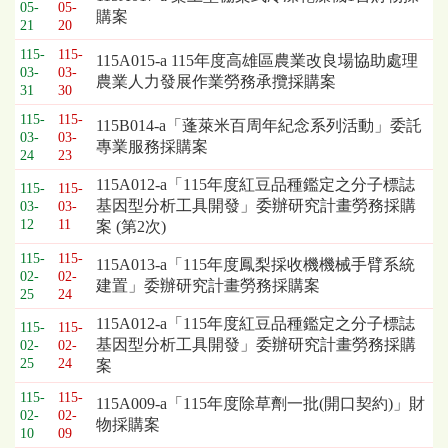
標
05-
05-
購案
採
21
20
購
115-
115-
115A015-a 115年度高雄區農業改良場協助處理
列
03-
03-
農業人力發展作業勞務承攬採購案
表，
31
30
欄
115-
115-
115B014-a「蓬萊米百周年紀念系列活動」委託
位
03-
03-
專業服務採購案
依
24
23
序
115A012-a「115年度紅豆品種鑑定之分子標誌
115-
115-
為：
基因型分析工具開發」委辦研究計畫勞務採購
03-
03-
開
12
11
案 (第2次)
標
日
115-
115-
115A013-a「115年度鳳梨採收機機械手臂系統
期、
02-
02-
建置」委辦研究計畫勞務採購案
25
24
截
標
115A012-a「115年度紅豆品種鑑定之分子標誌
115-
115-
日
基因型分析工具開發」委辦研究計畫勞務採購
02-
02-
期、
25
24
案
公
115-
115-
告
115A009-a「115年度除草劑一批(開口契約)」財
02-
02-
事
物採購案
10
09
項