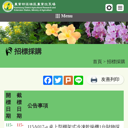
網頁置頂
:::
跳
Menu
到
主
要
內
容
招標採購
區
:::
塊
首頁
> 招標採購
Facebook
Twitter
Plurk
Line
友善列印
開
截
標
標
公告事項
日
日
期
期
招
115-
115-
115A017-a 桌上型棚架式冷凍乾燥機1台財物採