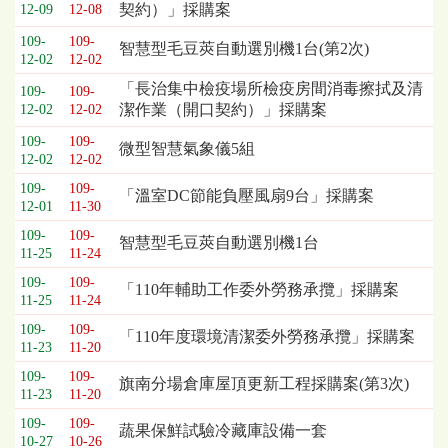
契約）」採購案
12-09
12-08
列
表，
109-
109-
智慧型毛豆莢自動選別機1台(第2次)
12-02
12-02
欄
位
「長治集中檢疫場所檢疫房間消毒擦拭及清
109-
109-
依
潔作業（開口契約）」採購案
12-02
12-02
序
109-
109-
為：
微型智慧氣象儀5組
12-02
12-02
開
標
109-
109-
「溫室DC節能負壓風扇9台」採購案
12-01
11-30
日
期、
109-
109-
智慧型毛豆莢自動選別機1台
截
11-25
11-24
標
109-
109-
「110年輔助工作委外勞務承攬」採購案
日
11-25
11-24
期、
109-
109-
公
「110年度環境清潔委外勞務承攬」採購案
11-23
11-20
告
事
109-
109-
旗南分場倉庫屋頂更新工程採購案(第3次)
11-23
11-20
項
109-
109-
蔬果保鮮試驗冷藏庫設備一套
10-27
10-26