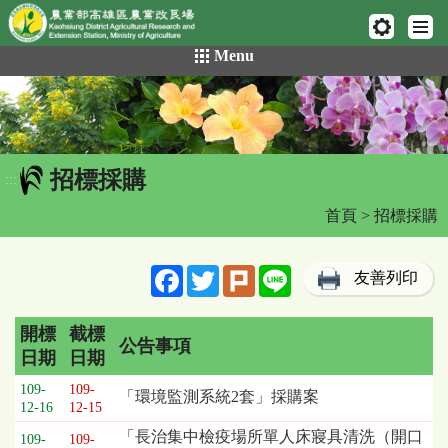
網頁置頂
:::
跳
Menu
到
主
要
內
容
招標採購
區
:::
塊
首頁
> 招標採購
Facebook
Twitter
Plurk
Line
友善列印
開標
截標
公告事項
日期
日期
招
109-
109-
「環境監測系統2套」採購案
標
12-16
12-15
採
「長治集中檢疫場所單人床寢具清洗（開口
109-
109-
購