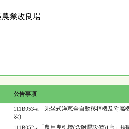
區農業改良場
公告事項
111B053-a「乘坐式洋蔥全自動移植機及附屬
次)
111B052-a「農用曳引機(含附屬設備)1台」採