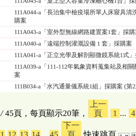
111A045-a「桌上型大容量冷凍離心機1台」
111A044-a「長治集中檢疫場所單人床寢具
購案
111A043-a「室外型無線網路建置案1套」採
111A040-a「遠端控制灌溉設備 1 套」採購案
111A041-a「正立光學及解剖顯微鏡系統1式
111A039-a「111-112年氣象資料蒐集站及
案
111B034-a「水汽通量儀系統1組」採購案 (第2
上一
/
45頁，每頁顯示20筆，
頁
1
...
4
下一
11
12
13
14
...
45
頁
快速跳頁