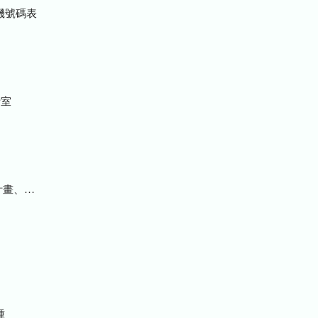
機號碼表
室
統計及研究報告
種