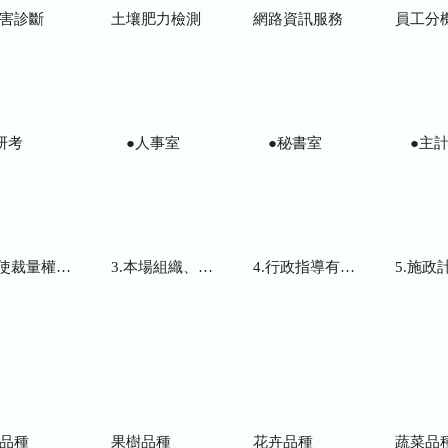
害診斷
土壤肥力檢測
網路資訊服務
員工分
研考
●人事室
●秘書室
●主計
而訂頒之解釋性規定及裁量基準
3.本場組織、職掌及聯絡資訊
4.行政指導有關文書
5.施政計畫、業務
品種
果樹品種
花卉品種
蔬菜品