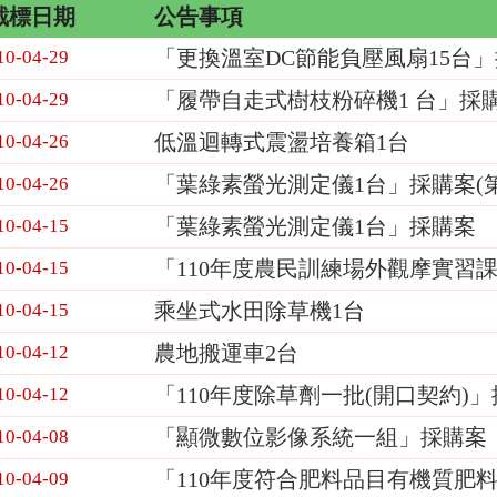
截標日期
公告事項
「更換溫室DC節能負壓風扇15台
10-04-29
「履帶自走式樹枝粉碎機1 台」採
10-04-29
低溫迴轉式震盪培養箱1台
10-04-26
「葉綠素螢光測定儀1台」採購案(第
10-04-26
「葉綠素螢光測定儀1台」採購案
10-04-15
「110年度農民訓練場外觀摩實習
10-04-15
乘坐式水田除草機1台
10-04-15
農地搬運車2台
10-04-12
「110年度除草劑一批(開口契約)
10-04-12
「顯微數位影像系統一組」採購案
10-04-08
「110年度符合肥料品目有機質肥料
10-04-09