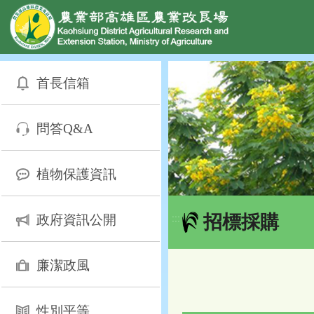
網頁置頂
:::
跳
到
首長信箱
主
要
內
問答Q&A
容
區
塊
植物保護資訊
招標採購
政府資訊公開
:::
廉潔政風
性別平等