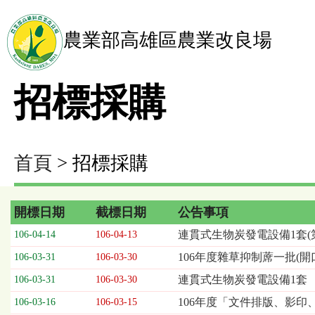
農業部高雄區農業改良場
招標採購
首頁
> 招標採購
開標日期
截標日期
公告事項
招
連貫式生物炭發電設備1套(第
106-04-14
106-04-13
標
106年度雜草抑制蓆一批(開
106-03-31
106-03-30
採
購
連貫式生物炭發電設備1套
106-03-31
106-03-30
列
106年度「文件排版、影印
106-03-16
106-03-15
表，