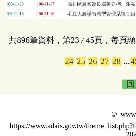
高雄區農業改良場番石榴、蓮霧
106-11-20
106-11-17
毛豆大農場智慧型管理系統 1 組
106-11-13
106-11-10
共896筆資料，第23
/
45頁，每頁顯
24
25
26
27
28
...
4
回
© www.k
https://www.kdais.gov.tw/theme_list.p
202