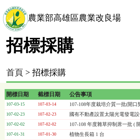
農業部高雄區農業改良場
招標採購
首頁
> 招標採購
開標日期
截標日期
公告事項
招
107-108年度栽培介質一批(開口
107-03-15
107-03-14
標
國有不動產設置太陽光電發電設
107-02-23
107-02-23
採
購
107-108 年度雜草抑制蓆一批 ( 
107-02-02
107-02-02
列
植物生長箱 1 台
107-01-31
107-01-30
表，