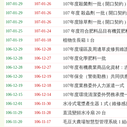
欄
107年度殺菌劑一批 ( 開口契約 )
107-01-29
107-01-26
位
107 年度 殺蟲劑 一批 ( 開口契約 
107-01-29
107-01-26
依
序
107年度除草劑一批 ( 開口契約 )
107-01-29
107-01-26
為：
107 年度符合肥料品目有機質肥
開
107-01-25
107-01-24
標
植物生長箱 1 台
107-01-19
107-01-18
日
期、
107年度場區及周邊草皮修剪維護工
106-12-29
106-12-28
截
107年度化學肥料一批
106-12-28
106-12-27
標
日
107年度有機農業商品化資材：吉山
106-12-28
106-12-27
期、
107年保全（警衛勤務）共同
106-12-20
106-12-19
公
告
107年度業務委外人力派遣一式
106-12-19
106-12-18
事
107年度環境清潔委外勞務承攬
106-12-15
106-12-14
項
水冷式電漿產生器 1 式 ( 維修感
106-12-01
106-11-30
直流變頻水冷扇 20 台
106-11-29
106-11-28
毛豆大農場智慧型管理系統 1 組(第
106-11-20
106-11-17