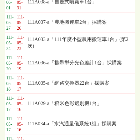
標
111A038-a「自走式噴霧車1台」
06-
05-
採
01
31
購
111-
111-
列
111A037-a「農地搬運車2台」採購案
05-
05-
表，
27
26
欄
111-
111-
111A033-a「111年度小型農用搬運車1台」(第2
位
05-
05-
次)
依
24
23
序
111-
111-
為：
111A036-a「攜帶型分光色差計1台」採購案
05-
05-
開
20
19
標
111-
111-
日
111A035-a「網路交換器22台」採購案
05-
05-
期、
18
17
截
111-
111-
標
111A029-a「稻米色彩選別機1台」
05-
05-
日
17
16
期、
111-
111-
公
111B034-a「水汽通量儀系統1組」採購案
05-
05-
告
17
16
事
項
111-
111-