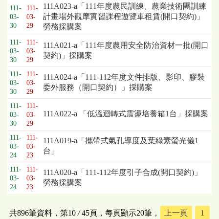
111A023-a「111年度農民訓練、農業技術團訓練
111-
111-
計畫場外觀摩實習課程遊覽車租賃(開口契約)」
03-
03-
30
29
勞務採購案
111-
111-
111A021-a「111年度農用安全防治資材一批(開口
03-
03-
契約)」採購案
30
29
111-
111-
111A024-a「111-112年度文件排版、影印、膠裝
03-
03-
委外服務（開口契約）」採購案
30
29
111-
111-
111A022-a 「低溫迴轉式震盪培養箱1台」採購案
03-
03-
30
29
111-
111-
111A019-a「攜帶式氣孔導度及葉綠素螢光儀1
03-
03-
台」
24
23
111-
111-
111A020-a「111-112年度引子合成(開口契約)」
03-
03-
勞務採購案
24
23
共896筆資料，第10
/
45頁，每頁顯示20筆，
上一頁
1