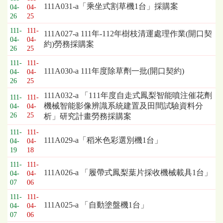
111A031-a「乘坐式割草機1台」採購案
04-
04-
26
25
111-
111-
111A027-a 111年-112年樹枝清運處理作業(開口契
04-
04-
約)勞務採購案
26
25
111-
111-
111A030-a 111年度除草劑一批(開口契約)
04-
04-
26
25
111A032-a 「111年度自走式鳳梨智能噴注催花劑
111-
111-
機械智能影像辨識系統建置及田間試驗資料分
04-
04-
26
25
析」研究計畫勞務採購案
111-
111-
111A029-a「稻米色彩選別機1台」
04-
04-
19
18
111-
111-
111A026-a 「履帶式鳳梨葉片採收機械載具1台」
04-
04-
07
06
111-
111-
111A025-a 「自動塗盤機1台」
04-
04-
07
06