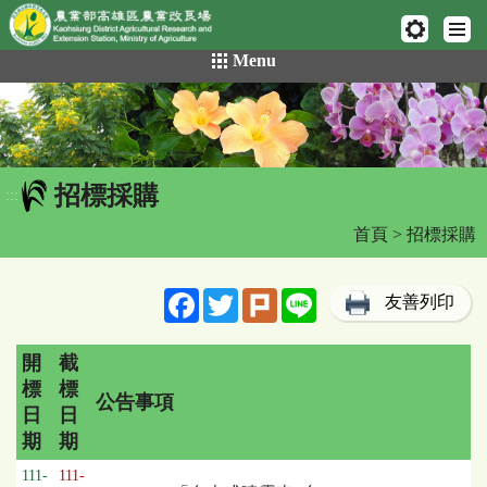
網頁置頂
:::
跳
Menu
到
主
要
內
容
招標採購
區
:::
塊
首頁
> 招標採購
Facebook
Twitter
Plurk
Line
友善列印
開
截
標
標
公告事項
日
日
期
期
招
111-
111-