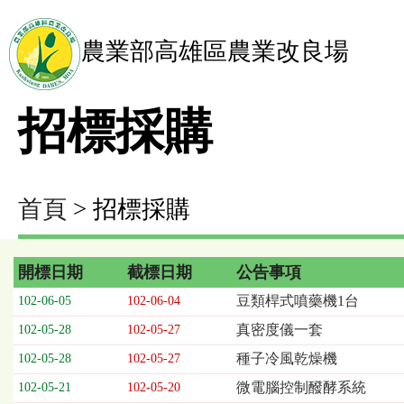
農業部高雄區農業改良場
招標採購
首頁
> 招標採購
開標日期
截標日期
公告事項
招
豆類桿式噴藥機1台
102-06-05
102-06-04
標
真密度儀一套
102-05-28
102-05-27
採
購
種子冷風乾燥機
102-05-28
102-05-27
列
微電腦控制醱酵系統
102-05-21
102-05-20
表，