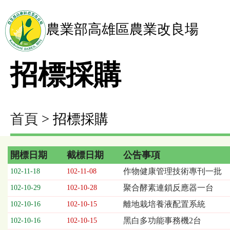
農業部高雄區農業改良場
招標採購
首頁
> 招標採購
開標日期
截標日期
公告事項
招
作物健康管理技術專刊一批
102-11-18
102-11-08
標
聚合酵素連鎖反應器一台
102-10-29
102-10-28
採
購
離地栽培養液配置系統
102-10-16
102-10-15
列
黑白多功能事務機2台
102-10-16
102-10-15
表，