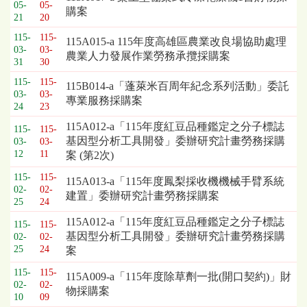
標
05-
05-
購案
採
21
20
購
115-
115-
115A015-a 115年度高雄區農業改良場協助處理
列
03-
03-
農業人力發展作業勞務承攬採購案
表，
31
30
欄
115-
115-
115B014-a「蓬萊米百周年紀念系列活動」委託
位
03-
03-
專業服務採購案
依
24
23
序
115A012-a「115年度紅豆品種鑑定之分子標誌
115-
115-
為：
基因型分析工具開發」委辦研究計畫勞務採購
03-
03-
開
12
11
案 (第2次)
標
日
115-
115-
115A013-a「115年度鳳梨採收機機械手臂系統
期、
02-
02-
建置」委辦研究計畫勞務採購案
25
24
截
標
115A012-a「115年度紅豆品種鑑定之分子標誌
115-
115-
日
基因型分析工具開發」委辦研究計畫勞務採購
02-
02-
期、
25
24
案
公
115-
115-
告
115A009-a「115年度除草劑一批(開口契約)」財
02-
02-
事
物採購案
10
09
項