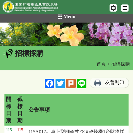
網頁置頂
:::
跳
Menu
到
主
要
內
容
招標採購
區
:::
塊
首頁
> 招標採購
Facebook
Twitter
Plurk
Line
友善列印
開
截
標
標
公告事項
日
日
期
期
招
115-
115-
115A017-a 桌上型棚架式冷凍乾燥機1台財物採