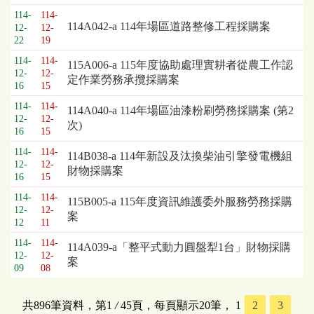
114-
114-
114A042-a 114年場區道路整修工程採購案
12-
12-
22
19
114-
114-
115A006-a 115年度協助處理實耕者從農工作認
12-
12-
定作業勞務承攬採購案
16
15
114-
114-
114A040-a 114年場區油漆粉刷勞務採購案 (第2
12-
12-
次)
16
15
114-
114-
114B038-a 114年新設及汰換柴油引擎發電機組
12-
12-
財物採購案
16
15
114-
114-
115B005-a 115年度資訊維護委外服務勞務採購
12-
12-
案
12
11
114-
114-
114A039-a「整平式動力圓盤犁1台」財物採購
12-
12-
案
09
08
共896筆資料，第1
/
45頁，每頁顯示20筆，
1
2
3