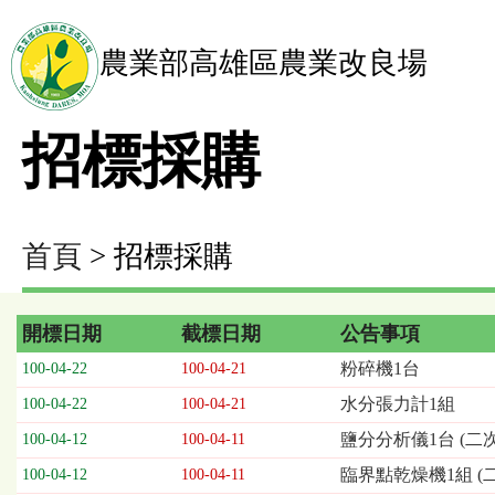
農業部高雄區農業改良場
招標採購
首頁
> 招標採購
開標日期
截標日期
公告事項
招
粉碎機1台
100-04-22
100-04-21
標
水分張力計1組
100-04-22
100-04-21
採
購
鹽分分析儀1台 (二
100-04-12
100-04-11
列
臨界點乾燥機1組 (
100-04-12
100-04-11
表，