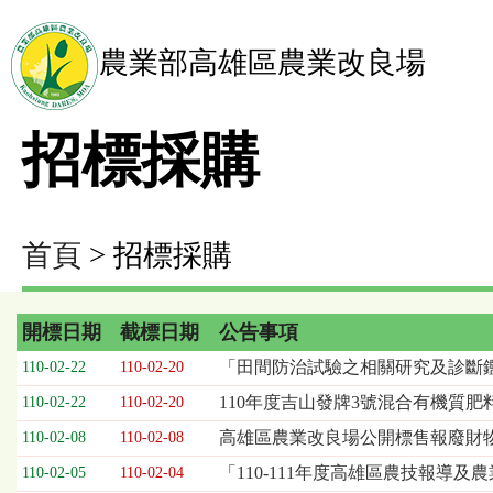
農業部高雄區農業改良場
招標採購
首頁
> 招標採購
開標日期
截標日期
公告事項
招
「田間防治試驗之相關研究及診斷
110-02-22
110-02-20
標
110年度吉山發牌3號混合有機質肥
110-02-22
110-02-20
採
購
高雄區農業改良場公開標售報廢財
110-02-08
110-02-08
列
「110-111年度高雄區農技報導
110-02-05
110-02-04
表，