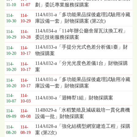
劃」委託專業服務採購案
11-10
11-07
列
表，
114A031-a「多功能果品採後處理試驗用冷藏
114-
114-
欄
庫設備一套」財物採購案 (第2次)
10-30
10-29
位
114A034-a「114年辦公廳舍屋瓦汰換工程」
依
114-
114-
委託技術服務採購案
10-29
10-28
序
為：
114A033-a「手提分光式色差分析儀1臺」財
114-
114-
開
物採購案
10-20
10-17
標
114A032-a「分光光度色差儀1台」財物採購
日
114-
114-
案
10-20
10-17
期、
截
114A031-a「多功能果品採後處理試驗用冷藏
114-
114-
標
庫設備一套」財物採購案
10-20
10-17
日
期、
114-
114-
114A030-a「迴轉犁1組」財物採購案
10-07
10-03
公
告
114B029-a「水稻繁殖及減碳栽培一貫化農機
114-
114-
事
設備一批」財物採購案
09-09
09-08
項
114A028-a「強化結構型網室建造工程」採購
114-
114-
案 (第2次)
08-20
08-19