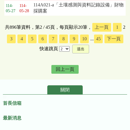
114A021-a「土壤感測與資料記錄設備」財物
114-
114-
採購案
05-27
05-28
共896筆資料，第2
/
45頁，每頁顯示20筆，
上一頁
1
2
3
4
5
6
7
8
9
10
...
45
下一頁
快速跳頁
回上一頁
關閉
:::
首長信箱
最新消息