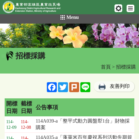
網頁置頂
:::
跳
Menu
到
主
要
內
容
招標採購
區
:::
塊
首頁
> 招標採購
Facebook
Twitter
Plurk
Line
友善列印
開標
截標
公告事項
日期
日期
招
114A039-a「整平式動力圓盤犁1台」財物採
114-
114-
標
購案
12-09
12-08
採
114A035-a「蓬萊米百年慶祝系列活動先期規
購
114-
114-