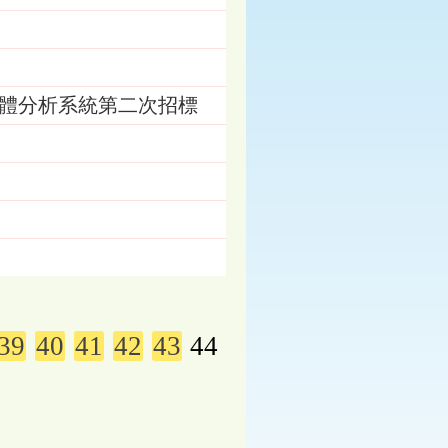
種鑑定軟體分析系統第二次招標
39
40
41
42
43
44