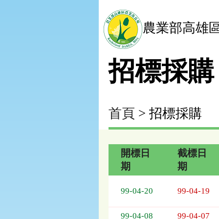
農業部高雄
招標採購
首頁
> 招標採購
開標日
截標日
期
期
招
標
99-04-20
99-04-19
採
購
99-04-08
99-04-07