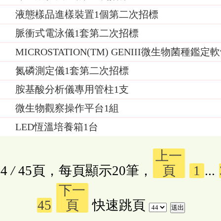
液態樣品進樣裝置1個第二次招標
脈衝式電泳儀1套第二次招標
MICROSTATION(TM) GENIII微生物菌
氮磷測定儀1套第二次招標
胺基酸分析儀專用管柱1支
微生物觀察操作平台1組
LED恆溫培養箱1台
上一
4
/
45頁，每頁顯示20筆，
頁
1
...
下一
45
頁
快速跳頁