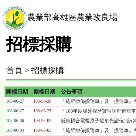
農業部高雄區農業改良場
招標採購
首頁
> 招標採購
開標日期
截標日期
公告事項
招
「施肥撒佈搬運車」及「搬運車」
108-06-27
108-06-26
標
「108年度場外觀摩實習課程遊覽車租
108-06-27
108-06-27
採
購
感應耦合電漿原子發射光譜儀1套(第
108-06-06
108-06-05
列
「施肥撒佈搬運車」及「搬運車」
108-06-04
108-06-03
表，