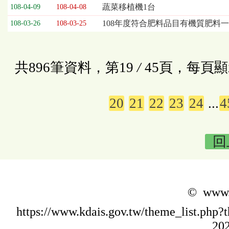
蔬菜移植機1台
108-04-09
108-04-08
108年度符合肥料品目有機質肥料
108-03-26
108-03-25
共896筆資料，第19
/
45頁，每頁顯
20
21
22
23
24
...
4
回
© www.k
https://www.kdais.gov.tw/theme_list.p
202