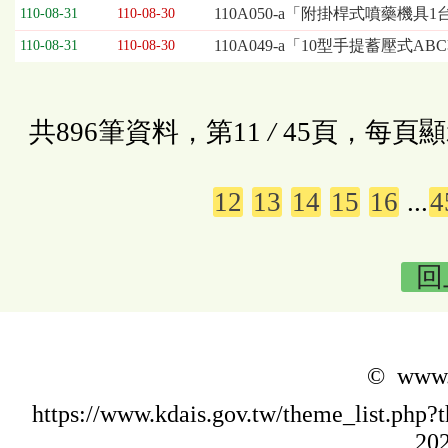
110A050-a「附掛桿式噴藥機具
110-08-31
110-08-30
110A049-a「10型手提蓄壓式
110-08-31
110-08-30
共896筆資料，第11
/
45頁，每頁顯
12
13
14
15
16
...
4
回
© www.k
https://www.kdais.gov.tw/theme_list.p
202