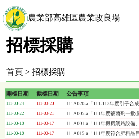
農業部高雄區農業改良場
招標採購
首頁
> 招標採購
開標日期
截標日期
公告事項
招
111A020-a「111-112年度引
111-03-24
111-03-23
標
111A005-a「111年度殺菌劑一
111-03-22
111-03-21
採
購
111A001-a「111年機房網
111-03-18
111-03-17
列
111A015-a「111年度符合肥
111-03-18
111-03-17
表，