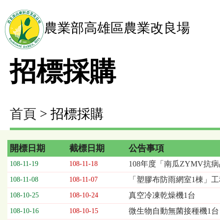
農業部高雄區農業改良場
招標採購
首頁
> 招標採購
開標日期
截標日期
公告事項
招
108年度「南瓜ZYMV
108-11-19
108-11-18
標
「塑膠布防雨網室1棟」工
108-11-08
108-11-07
採
購
真空冷凍乾燥機1台
108-10-25
108-10-24
列
微生物自動無菌接種機1台
108-10-16
108-10-15
表，