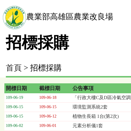
農業部高雄區農業改良場
招標採購
首頁
> 招標採購
開標日期
截標日期
公告事項
招
「行政大樓C及D區冷氣空調
109-06-19
109-06-18
標
環境監測系統2套
109-06-15
109-06-15
採
購
植物生長箱 1台(第2次)
109-06-15
109-06-12
列
元素分析儀1套
109-06-02
109-06-01
表，