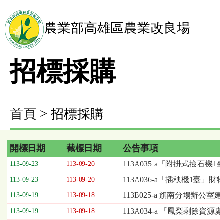
農業部高雄區農業改良場
招標採購
首頁
> 招標採購
開標日期
截標日期
公告事項
招
113A035-a「附掛式撿石
113-09-23
113-09-20
標
113A036-a「插秧機1臺」
113-09-23
113-09-20
採
購
113B025-a 旗南分場辦公
113-09-19
113-09-18
列
113A034-a 「鳳梨剩餘
113-09-19
113-09-18
表，