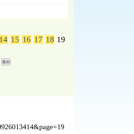
14
15
16
17
18
19
230926013414&page=19