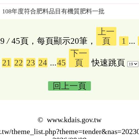
108年度符合肥料品目有機質肥料一批
上一
9
/
45頁，每頁顯示20筆，
頁
1
...
下一
21
22
23
24
...
45
頁
快速跳頁
回上一頁
© www.kdais.gov.tw
ov.tw/theme_list.php?theme=tender&nas=20