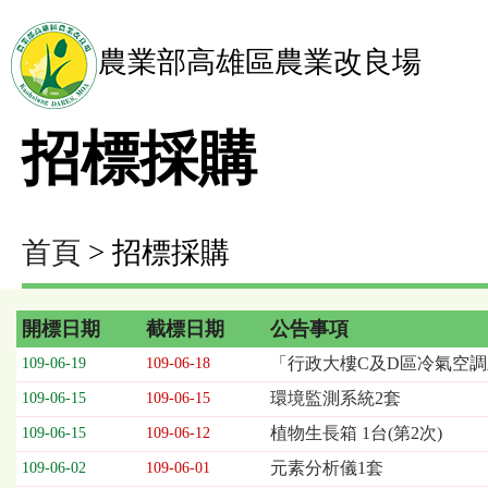
農業部高雄區農業改良場
招標採購
首頁
> 招標採購
開標日期
截標日期
公告事項
招
「行政大樓C及D區冷氣空調
109-06-19
109-06-18
標
環境監測系統2套
109-06-15
109-06-15
採
購
植物生長箱 1台(第2次)
109-06-15
109-06-12
列
元素分析儀1套
109-06-02
109-06-01
表，