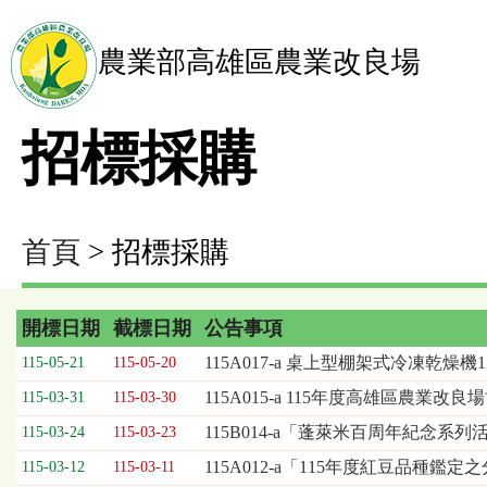
農業部高雄區農業改良場
招標採購
首頁
> 招標採購
開標日期
截標日期
公告事項
招
115A017-a 桌上型棚架式冷凍乾燥
115-05-21
115-05-20
標
115A015-a 115年度高雄區農
115-03-31
115-03-30
採
購
115B014-a「蓬萊米百周年紀念
115-03-24
115-03-23
列
115A012-a「115年度紅豆品種
115-03-12
115-03-11
表，