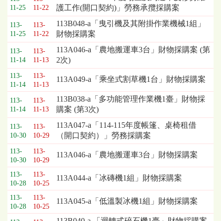
護工作(開口契約)」勞務承攬採購案
11-25
11-22
列
表，
113B048-a「曳引機及其附掛作業機械1組」
113-
113-
欄
財物採購案
11-25
11-22
位
113A046-a「農地搬運車3台」財物採購案 (第
依
113-
113-
2次)
11-14
11-13
序
為：
113-
113-
113A049-a「乘坐式割草機1台」財物採購案
開
11-14
11-13
標
113B038-a「多功能管理作業機1臺」財物採
113-
113-
日
購案 (第3次)
11-14
11-13
期、
截
113A047-a「114-115年度帳篷、桌椅租借
113-
113-
標
（開口契約）」勞務採購案
10-30
10-29
日
113-
113-
期、
113A046-a「農地搬運車3台」財物採購案
10-30
10-29
公
113-
113-
告
113A044-a「冰磚機1組」財物採購案
10-28
10-25
事
項
113-
113-
113A045-a「低溫製冰機1組」財物採購案
10-28
10-25
113B040-a 「迴轉式碎石機1臺」財物採購案