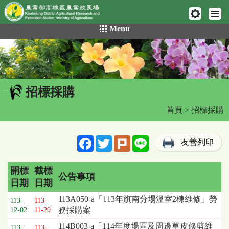
網頁置頂
:::
跳
Menu
到
主
要
內
容
招標採購
區
:::
塊
首頁
> 招標採購
Facebook
Twitter
Plurk
Line
友善列印
開標
截標
公告事項
日期
日期
招
113A050-a「113年旗南分場溫室2棟維修」勞
113-
113-
標
務採購案
12-02
11-29
採
114B003-a「114年度場區及周邊草皮修剪維
購
113-
113-