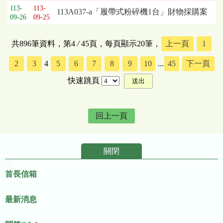
113-
113-
113A037-a「履帶式粉碎機1台」財物採購案
09-26
09-25
共896筆資料，第4
/
45頁，每頁顯示20筆，
上一頁
1
2
3
4
5
6
7
8
9
10
...
45
下一頁
快速跳頁
回上一頁
關閉
:::
首長信箱
最新消息