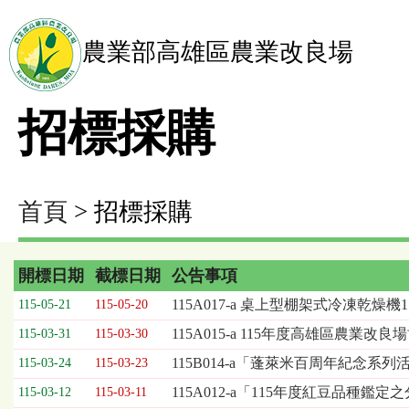
農業部高雄區農業改良場
招標採購
首頁
> 招標採購
開標日期
截標日期
公告事項
招
115A017-a 桌上型棚架式冷凍乾燥
115-05-21
115-05-20
標
115A015-a 115年度高雄區農
115-03-31
115-03-30
採
購
115B014-a「蓬萊米百周年紀念
115-03-24
115-03-23
列
115A012-a「115年度紅豆品種
115-03-12
115-03-11
表，