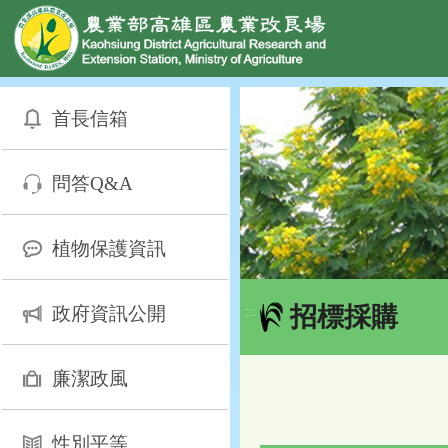
網頁置頂
:::
跳
到
首長信箱
主
要
內
問答Q&A
容
區
塊
植物保護資訊
招標採購
政府資訊公開
:::
廉潔政風
性別平等