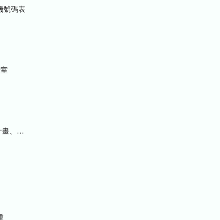
機號碼表
室
統計及研究報告
種