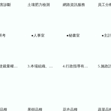
害診斷
土壤肥力檢測
網路資訊服務
員工分
研考
●人事室
●秘書室
●主計
而訂頒之解釋性規定及裁量基準
3.本場組織、職掌及聯絡資訊
4.行政指導有關文書
5.施政計畫、業務
品種
果樹品種
花卉品種
蔬菜品