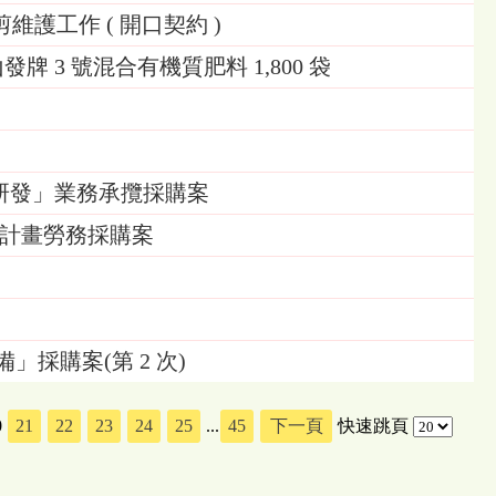
剪維護工作 ( 開口契約 )
牌 3 號混合有機質肥料 1,800 袋
研發」業務承攬採購案
究計畫勞務採購案
採購案(第 2 次)
0
21
22
23
24
25
...
45
下一頁
快速跳頁