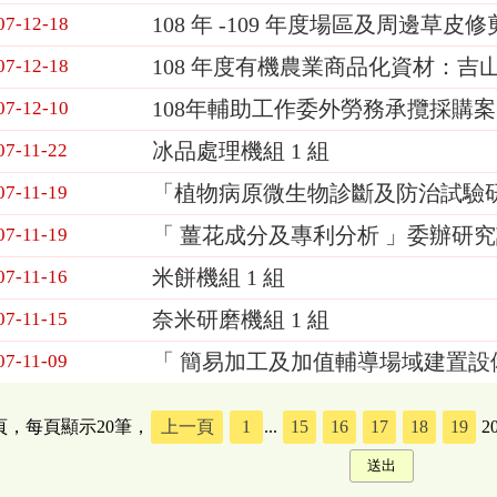
108 年 -109 年度場區及周邊草皮修
07-12-18
108 年度有機農業商品化資材：吉山發
07-12-18
108年輔助工作委外勞務承攬採購案
07-12-10
冰品處理機組 1 組
07-11-22
「植物病原微生物診斷及防治試驗
07-11-19
「 薑花成分及專利分析 」委辦研
07-11-19
米餅機組 1 組
07-11-16
奈米研磨機組 1 組
07-11-15
「 簡易加工及加值輔導場域建置設備」
07-11-09
5頁，每頁顯示20筆，
上一頁
1
...
15
16
17
18
19
2