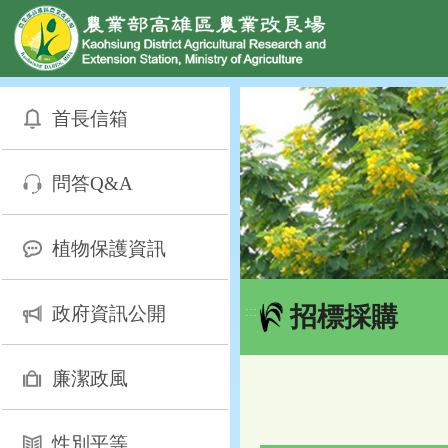
網頁置頂
:::
跳
到
首長信箱
主
要
內
問答Q&A
容
區
塊
植物保護資訊
招標採購
政府資訊公開
:::
廉潔政風
性別平等