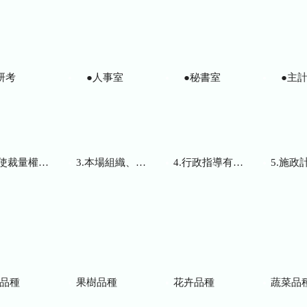
研考
●人事室
●秘書室
●主計
而訂頒之解釋性規定及裁量基準
3.本場組織、職掌及聯絡資訊
4.行政指導有關文書
5.施政計畫、業務
品種
果樹品種
花卉品種
蔬菜品