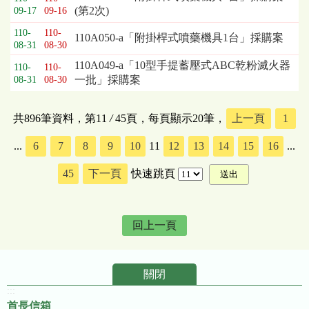
(第2次)
09-17
09-16
110-
110-
110A050-a「附掛桿式噴藥機具1台」採購案
08-31
08-30
110A049-a「10型手提蓄壓式ABC乾粉滅火器
110-
110-
一批」採購案
08-31
08-30
共896筆資料，第11
/
45頁，每頁顯示20筆，
上一頁
1
...
6
7
8
9
10
11
12
13
14
15
16
...
45
下一頁
快速跳頁
回上一頁
關閉
:::
首長信箱