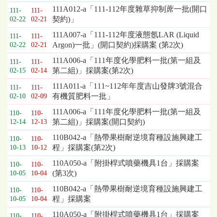
111A012-a「111-112年度雜草抑制蓆一批(開口
111-
111-
契約)」
02-22
02-21
111A007-a「111-112年度液態氬LAR (Liquid
111-
111-
Argon)一批」(開口契約)採購案 (第2次)
02-22
02-21
111A006-a「111年度化學肥料一批(第一組及
111-
111-
第二組)」採購案(第2次)
02-15
02-14
111A011-a「111~112年年度吉山發牌3號混合
111-
111-
有機質肥料一批」
02-10
02-09
111A006-a「111年度化學肥料一批(第一組及
110-
110-
第二組)」採購案(開口契約)
12-14
12-13
110B042-a「熱帶果樹耐逆境育種設施興建工
110-
110-
程」採購案(第2次)
10-13
10-12
110A050-a「附掛桿式噴藥機具1台」採購案
110-
110-
(第3次)
10-05
10-04
110B042-a「熱帶果樹耐逆境育種設施興建工
110-
110-
程」採購案
10-05
10-04
110A050-a「附掛桿式噴藥機具1台」採購案
110-
110-