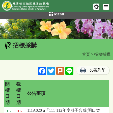
網頁置頂
:::
跳
Menu
到
主
要
內
容
招標採購
區
:::
塊
首頁
> 招標採購
Facebook
Twitter
Plurk
Line
友善列印
開
截
標
標
公告事項
日
日
期
期
招
111A020-a「111-112年度引子合成(開口契
111-
111-