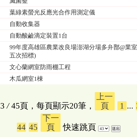
滅菌釜
葉綠素螢光反應光合作用測定儀
自動收集器
自動酸鹼滴定裝置1台
99年度高雄區農業改良場澎湖分場多弁鄑@業室
五次招標)
文心蘭網室防雨棚工程
木瓜網室1棟
上一
3
/
45頁，每頁顯示20筆，
頁
1
...
下一
44
45
頁
快速跳頁