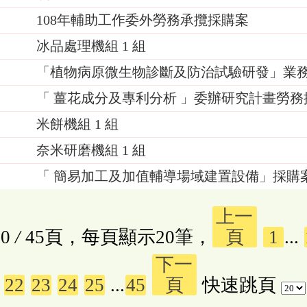
108年輔助工作委外勞務承攬採購案
0
冰品處理機組 1 組
「植物病原微生物診斷及防治試驗研發」業
「 薑花成分及專利分析 」委辦研究計畫勞務
米餅機組 1 組
奈米研磨機組 1 組
「 簡易加工及加值輔導場域建置設備」採購案(第
上一
0
/
45頁，每頁顯示20筆，
頁
1
...
下一
22
23
24
25
...
45
頁
快速跳頁