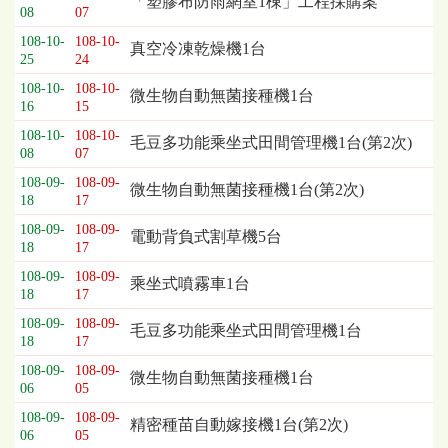
「塑膠布防雨網室1棟」工程採購案
08
07
列
表，
108-10-
108-10-
真空冷凍乾燥機1台
25
24
欄
位
108-10-
108-10-
微生物自動無菌接種機1台
依
16
15
序
108-10-
108-10-
毛豆多功能乘坐式田間管理機1台(第2次)
為：
08
07
開
108-09-
108-09-
標
微生物自動無菌接種機1台(第2次)
18
17
日
期、
108-09-
108-09-
電動背負式割草機5台
18
17
截
標
108-09-
108-09-
乘坐式噴霧車1台
日
18
17
期、
108-09-
108-09-
毛豆多功能乘坐式田間管理機1台
公
18
17
告
108-09-
108-09-
事
微生物自動無菌接種機1台
06
05
項
108-09-
108-09-
精密種苗自動嫁接機1台(第2次)
06
05