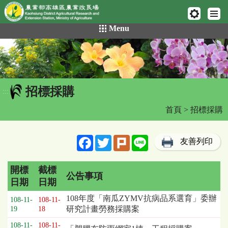
網頁置頂
:::
跳
Menu
到
主
要
內
容
招標採購
區
:::
塊
首頁
> 招標採購
Facebook
Twitter
Plurk
Line
友善列印
開標
截標
公告事項
日期
日期
招
108年度「南瓜ZYMV抗病品系選育」委辦
108-11-
108-11-
標
研究計畫勞務採購案
19
18
採
108-11-
108-11-
購