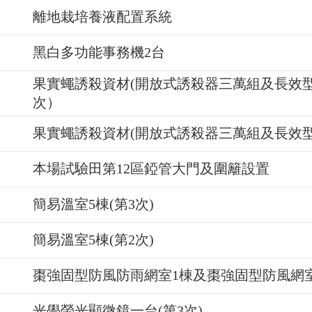
離地栽培養液配置系統
黑白多功能事務機2台
果實蠅誘殺資材(開放式誘殺器三萬組及長效型
次）
果實蠅誘殺資材(開放式誘殺器三萬組及長效型
本場試驗田第12區錏管大門及圍籬設置
簡易溫室5棟(第3次)
簡易溫室5棟(第2次)
棗強固型防風防雨網室1棟及棗強固型防風網室1
光學螢光顯微鏡一台(第3次)