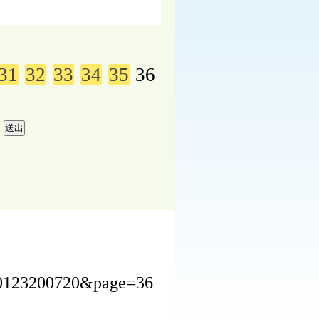
31
32
33
34
35
36
220123200720&page=36