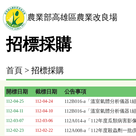
農業部高雄區農業改良場
招標採購
首頁
> 招標採購
開標日期
截標日期
公告事項
招
112B016-a「溫室氣體分析儀器1
112-04-25
112-04-24
標
112B016-a「溫室氣體分析儀器
112-04-11
112-04-10
採
購
112A014-a「112年度瓜類
112-03-07
112-03-06
列
112A008-a「112年度殺蟲劑一
112-02-23
112-02-22
表，