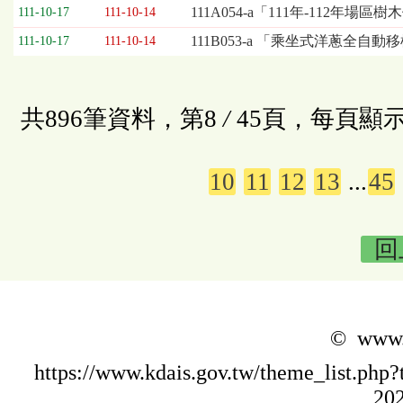
111A054-a「111年-112年
111-10-17
111-10-14
111B053-a 「乘坐式洋蔥全自
111-10-17
111-10-14
共896筆資料，第8
/
45頁，每頁顯示
10
11
12
13
...
45
回
© www.k
https://www.kdais.gov.tw/theme_list.p
202