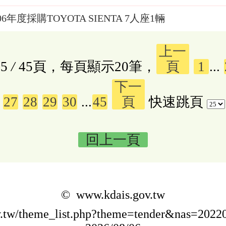
06年度採購TOYOTA SIENTA 7人座1輛
上一
5
/
45頁，每頁顯示20筆，
頁
1
...
下一
27
28
29
30
...
45
頁
快速跳頁
回上一頁
© www.kdais.gov.tw
ov.tw/theme_list.php?theme=tender&nas=20