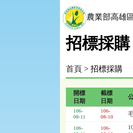
農業部高雄
招標採購
首頁
> 招標採購
開標
截標
日期
日期
招
106-
106-
標
08-11
08-10
採
購
106-
106-