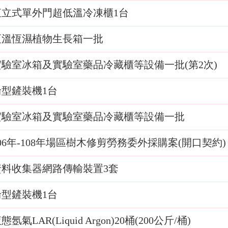
直立式單外門超低溫冷凍櫃1台
恆溫恆濕植物生長箱一批
實驗室冰箱及實驗室藥品冷藏櫃等設備一批(第2次)
輪型鏟裝機1台
實驗室冰箱及實驗室藥品冷藏櫃等設備一批
06年-108年場區樹木修剪勞務委外採購案(開口契約)
資料收集器網路傳輸裝置3套
輪型鏟裝機1台
態氬氣LAR(Liquid Argon)20桶(200公斤/桶)