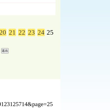
20
21
22
23
24
25
220123125714&page=25