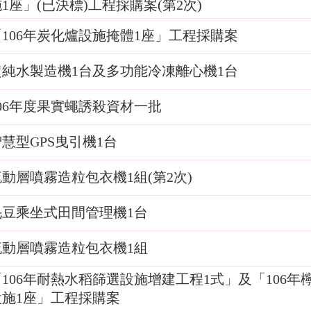
1座」(已決標)工程採購案(第2次)
「106年炭化爐設施掩體1座」工程採購案
超純水製造機1台及多功能冷凍離心機1台
106年度果實蠅誘殺資材一批
慧型GPS曳引機1台
流動層噴霧造粒包衣機1組(第2次)
毛豆乘坐式田間管理機1台
流動層噴霧造粒包衣機1組
「106年耐熱水稻篩選設施增建工程1式」及「106
設施1座」工程採購案